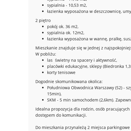
sypialnia - 10,53 m2,
łazienka wyposażona w deszczownicę, umyw
2 piętro
pokój ok. 36 m2,
sypialnia ok. 12m2,
łazienka wyposażona w wannę, pralkę, sus
Mieszkanie znajduje się w jednej z najspokojniej
W pobliżu:
las świetny na spacery i aktywność,
placówki edukacyjne, sklepy (Biedronka 1,3
korty tenisowe
Dogodnie skomunikowana okolica:
Południowa Obwodnica Warszawy (S2) - szyb
15min),
SKM - 5 min samochodem (2,6km). Zapewni
Idealna propozycja dla rodzin, osób pracujących
dostępem do komunikacji.
Do mieszkania przynależą 2 miejsca parkingow