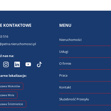
E KONTAKTOWE
MENU
33 516
Nieruchomości
@petra.nieruchomosci.pl
Usługi
ź nas na:
O firmie
Praca
arne lokalizacje:
szawa Mokotów
Kontakt
szawa Wola
Służebność Przesyłu
szawa Śródmieście