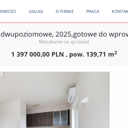
HOMOŚCI
USŁUGI
O FIRMIE
PRACA
KONTA
, dwupoziomowe, 2025,gotowe do wpro
Mieszkanie na sprzedaż
2
1 397 000,00 PLN ,
pow.
139,71 m