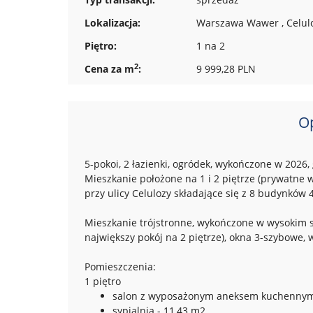
Lokalizacja:
Warszawa Wawer , Celul
Piętro:
1 na 2
2
Cena za m
:
9 999,28 PLN
O
5-pokoi, 2 łazienki, ogródek, wykończone w 202
Mieszkanie położone na 1 i 2 piętrze (prywatne 
przy ulicy Celulozy składające się z 8 budynków 
Mieszkanie trójstronne, wykończone w wysokim st
największy pokój na 2 piętrze), okna 3-szybowe,
Pomieszczenia:
1 piętro
salon z wyposażonym aneksem kuchennym 
sypialnia - 11,43 m2,