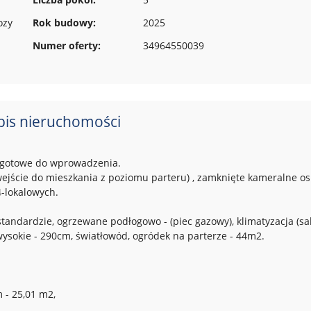
ozy
Rok budowy:
2025
Numer oferty:
34964550039
pis nieruchomości
6, gotowe do wprowadzenia.
wejście do mieszkania z poziomu parteru) , zamknięte kameralne os
4-lokalowych.
andardzie, ogrzewane podłogowo - (piec gazowy), klimatyzacja (sal
 wysokie - 290cm, światłowód, ogródek na parterze - 44m2.
- 25,01 m2,