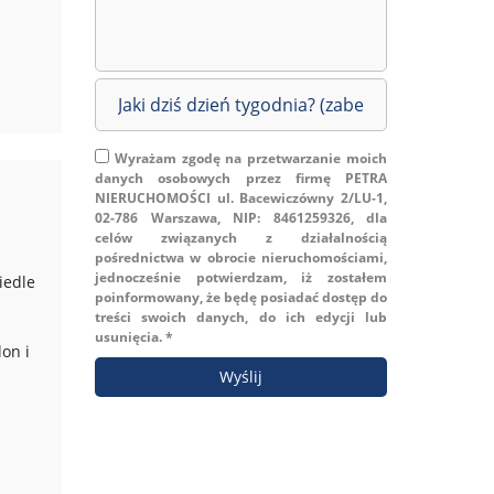
Wyrażam zgodę na przetwarzanie moich
danych osobowych przez firmę PETRA
NIERUCHOMOŚCI ul. Bacewiczówny 2/LU-1,
02-786 Warszawa, NIP: 8461259326, dla
celów związanych z działalnością
pośrednictwa w obrocie nieruchomościami,
jednocześnie potwierdzam, iż zostałem
iedle
poinformowany, że będę posiadać dostęp do
treści swoich danych, do ich edycji lub
usunięcia. *
on i