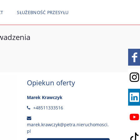
KT
SŁUŻEBNOŚĆ PRZESYŁU
wadzenia
Opiekun oferty
Marek Krawczyk
+48511333516
marek.krawczyk@petra.nieruchomosci.
pl