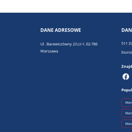
DANE ADRESOWE
DAN
511 3
Ul . Bacewiczówny 2/LU-1, 02-786
Warszawa
biuro
Znajd
Popul
War
War
War