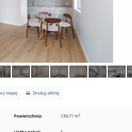
cz mapę
Drukuj ofertę
2
Powierzchnia:
139,71 m
Liczba pokoi:
5