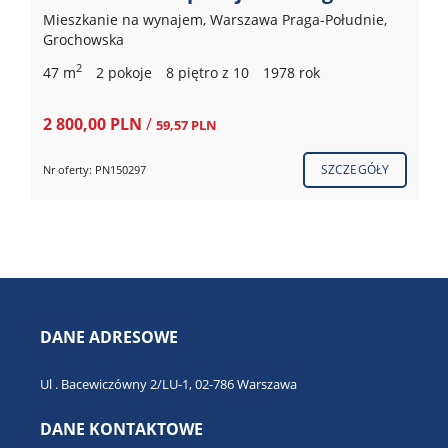
Mieszkanie na wynajem, Warszawa Praga-Południe,
Grochowska
2
47 m
2 pokoje
8 piętro z 10
1978 rok
2 800,00 PLN
/
59,57 PLN
SZCZEGÓŁY
Nr oferty: PN150297
DANE ADRESOWE
Ul . Bacewiczówny 2/LU-1, 02-786 Warszawa
DANE KONTAKTOWE