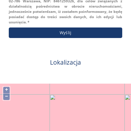
02-786 Warszawa, NIP: 8461259326, dla celów związanych z
działalnością pośrednictwa w obrocie nieruchomościami,
jednocześnie potwierdzam, iż zostałem poinformowany, że będę
posiadać dostęp do treści swoich danych, do ich edycji lub
usunięcia. *
Lokalizacja
+
−