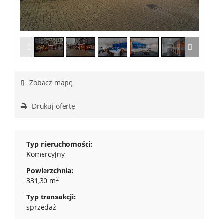
1
/
13
Zobacz mapę
Drukuj ofertę
Typ nieruchomości:
Komercyjny
Powierzchnia:
2
331,30 m
Typ transakcji:
sprzedaż