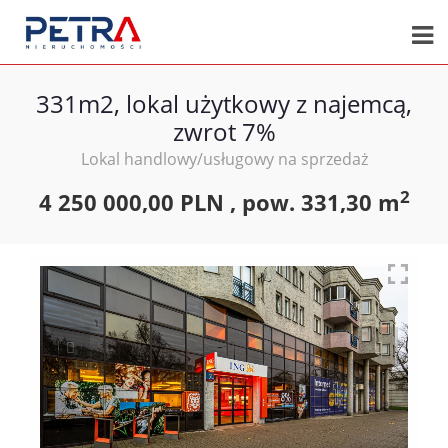
331m2, lokal użytkowy z najemcą,
zwrot 7%
Lokal handlowy/usługowy na sprzedaż
2
4 250 000,00 PLN ,
pow.
331,30 m