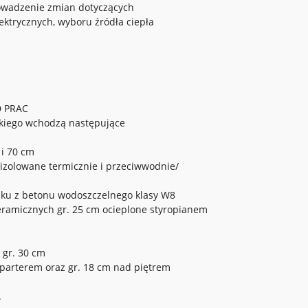
owadzenie zmian dotyczących
ektrycznych, wyboru źródła ciepła
 PRAC
iego wchodzą następujące
 i 70 cm
izolowane termicznie i przeciwwodnie/
sku z betonu wodoszczelnego klasy W8
eramicznych gr. 25 cm ocieplone styropianem
 gr. 30 cm
 parterem oraz gr. 18 cm nad piętrem
.