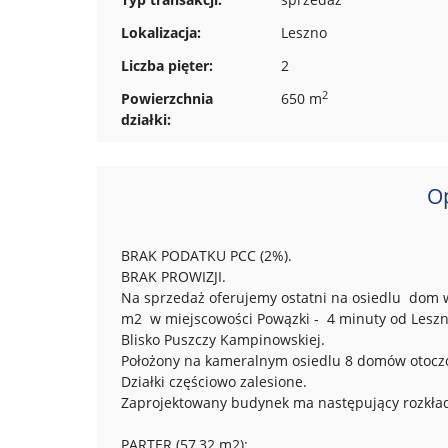
Lokalizacja:
Leszno
Liczba pięter:
2
2
Powierzchnia
650 m
działki:
O
BRAK PODATKU PCC (2%).
BRAK PROWIZJI.
Na sprzedaż oferujemy ostatni na osiedlu dom w
m2 w miejscowości Powązki - 4 minuty od Leszn
Blisko Puszczy Kampinowskiej.
Położony na kameralnym osiedlu 8 domów otocz
Działki częściowo zalesione.
Zaprojektowany budynek ma następujący rozkła
PARTER (57,32 m2):