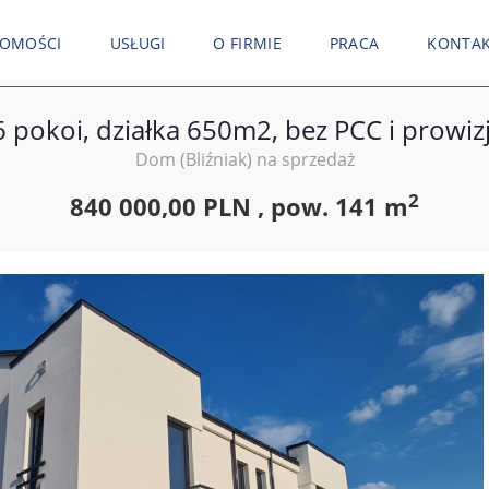
HOMOŚCI
USŁUGI
O FIRMIE
PRACA
KONTA
6 pokoi, działka 650m2, bez PCC i prowizj
Dom (Bliźniak) na sprzedaż
2
840 000,00 PLN ,
pow.
141 m