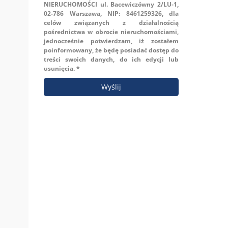
NIERUCHOMOŚCI ul. Bacewiczówny 2/LU-1,
02-786 Warszawa, NIP: 8461259326, dla
celów związanych z działalnością
pośrednictwa w obrocie nieruchomościami,
jednocześnie potwierdzam, iż zostałem
poinformowany, że będę posiadać dostęp do
treści swoich danych, do ich edycji lub
usunięcia. *