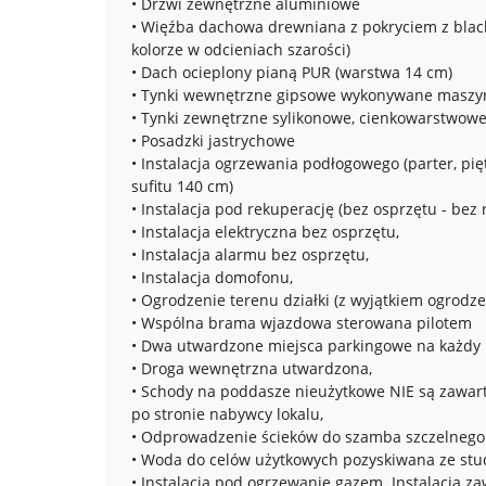
• Drzwi zewnętrzne aluminiowe
• Więźba dachowa drewniana z pokryciem z blac
kolorze w odcieniach szarości)
• Dach ocieplony pianą PUR (warstwa 14 cm)
• Tynki wewnętrzne gipsowe wykonywane masz
• Tynki zewnętrzne sylikonowe, cienkowarstwow
• Posadzki jastrychowe
• Instalacja ogrzewania podłogowego (parter, pi
sufitu 140 cm)
• Instalacja pod rekuperację (bez osprzętu - bez
• Instalacja elektryczna bez osprzętu,
• Instalacja alarmu bez osprzętu,
• Instalacja domofonu,
• Ogrodzenie terenu działki (z wyjątkiem ogrodzen
• Wspólna brama wjazdowa sterowana pilotem
• Dwa utwardzone miejsca parkingowe na każdy l
• Droga wewnętrzna utwardzona,
• Schody na poddasze nieużytkowe NIE są zawart
po stronie nabywcy lokalu,
• Odprowadzenie ścieków do szamba szczelnego
• Woda do celów użytkowych pozyskiwana ze studni
• Instalacja pod ogrzewanie gazem. Instalacja 