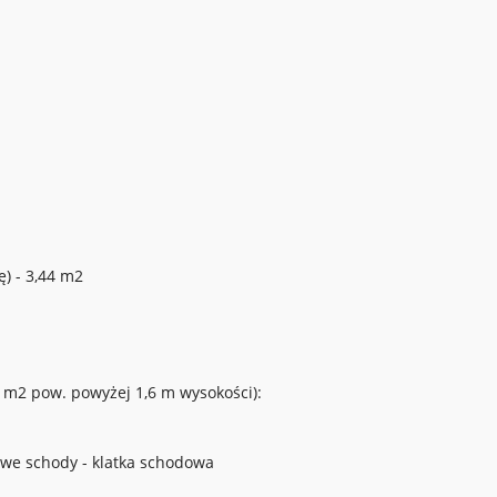
ę) - 3,44 m2
m2 pow. powyżej 1,6 m wysokości):
e schody - klatka schodowa