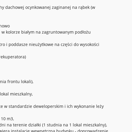
hy dachowej ocynkowanej zaginanej na rąbek (w
ynowo
e w kolorze białym na zagruntowanym podłożu
ętro i poddasze nieużytkowe na części do wysokości
 rekuperatora)
ia frontu lokali),
okal mieszkalny,
e w standardzie deweloperskim i ich wykonanie leży
 10 m3,
 na terenie działki (1 studnia na 1 lokal mieszkalny),
zawiera instalację wewnętrzną budynku - doprowadzenie