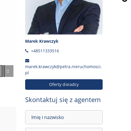
Marek Krawczyk
+48511333516
marek.krawczyk@petra.nieruchomosci.
pl
Oferty doradcy
Skontaktuj się z agentem