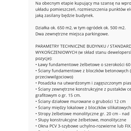
Na obecnym etapie kupujący ma szansę na wpr
układu pomieszczeń, rozmieszczenia punktów el
jaką zasilany będzie budynek.
Działka ok. 650 m2, w tym ogródek ok. 500 m2.
Dwa zewnętrzne miejsca parkingowe.
PARAMETRY TECHNICZNE BUDYNKU / STANDARD
WYKOŃCZENIOWYCH (w skład stanu dewelopersk
pozycje):
• Ławy fundamentowe żelbetowe o szerokości 60
• Ściany fundamentowe z bloczków betonowych (
przeciwwilgociowo)
• Posadzka na utwardzonym i zagęszczonym pia
• Ściany zewnętrzne konstrukcyjne z pustaków c
grafitowym o gr. 15 cm.
• Ściany działowe murowane o grubości 12 cm
• Ściany między lokalowe z bloczków silikatowych
• Stropy żelbetowe monolityczne gr. 20 cm - nad
• Słupy konstrukcyjne żelbetowe, monolityczne
• Okna PCV 3-szybowe uchylno-rozwierne lub FIX