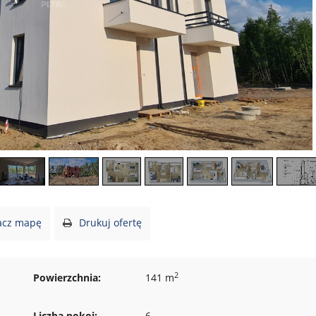
cz mapę
Drukuj ofertę
2
Powierzchnia:
141 m
Liczba pokoi:
6