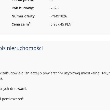
Rok budowy:
2026
Numer oferty:
PN491826
2
Cena za m
:
5 957,45 PLN
pis nieruchomości
 zabudowie bliżniaczej o powierzchni użytkowej mieszkalnej 140,
a.
onych drzewami.
d pomieszczeń: